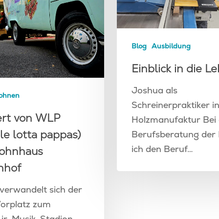
Blog
Ausbildung
Einblick in die Le
Joshua als
ohnen
Schreinerpraktiker i
ert von WLP
Holzmanufaktur Bei 
e lotta pappas)
Berufsberatung der 
ich den Beruf…
ohnhaus
nhof
verwandelt sich der
Vorplatz zum
r-Musik-Stadion.