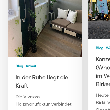
Blog
W
Konz
Blog
Arbeit
(Whol
im W
In der Ruhe liegt die
Birke
Kraft
Heute 
Die Vivazzo
Birki-
Holzmanufaktur verbindet
OpenAi