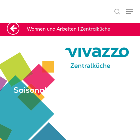
Wohnen und Arbeiten
|
Zentralküche
Drücken Sie auf die Enter-Taste um
mit der Suche zu beginnen
Saisonal und gesund kochen