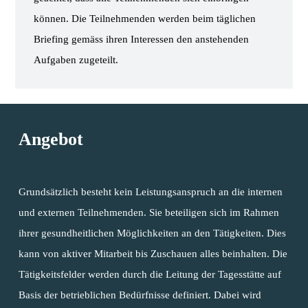
können. Die Teilnehmenden werden beim täglichen
Briefing gemäss ihren Interessen den anstehenden
Aufgaben zugeteilt.
Angebot
Wohnen & Arbeit
Grundsätzlich besteht kein Leistungsanspruch an die internen
Freie Plätze
Wohnhäuser
und externen Teilnehmenden. Sie beteiligen sich im Rahmen
Wohnhaus Birkenh
Produkte &
Wohngruppen
Begleitete Ausbildung
ihrer gesundheitlichen Möglichkeiten an den Tätigkeiten. Dies
Dienstleistungen
kann von aktiver Mitarbeit bis Zuschauen alles beinhalten. Die
Wohnhaus Kastani
Wohngruppe Akazi
Im 2. Arbeitsmarkt arb
Begleitete Arbeitsplät
Tätigkeitsfelder werden durch die Leitung der Tagesstätte auf
Jobs & Weiterbild
Biogärtnerei
Wohnhaus Buchen
Wohngruppe Erle
Biogärtnerei
In Ateliers tätig sein
Tagesstättenplätze
Basis der betrieblichen Bedürfnisse definiert. Dabei wird