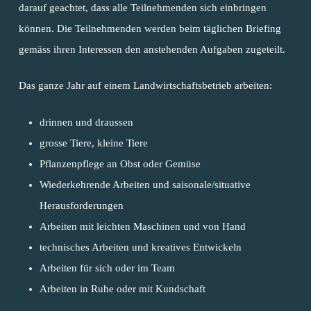
Geschenkboutique
Wohngruppe Fliede
Geschäftsstelle
CLEANies
darauf geachtet, dass alle Teilnehmenden sich einbringen
Freie Plätze Wohnhäu
Über uns
Offene Stellen Fachpe
Individuelle Wohns
können. Die Teilnehmenden werden beim täglichen Briefing
Hauswart-Team
Hauswart-Team
Geschenkboutique
Freie Plätze Wohngru
Uster
gemäss ihren Interessen den anstehenden Aufgaben zugeteilt.
Shop
Ausbildungen
Blog
Holzmanufaktur
Holzmanufaktur
Kunsthandwerk
Wohngruppe Linde
Weiterbildungen
Das ganze Jahr auf einem Landwirtschaftsbetrieb arbeiten:
Spenden
Kundengärtner
Kundengärtner
Pomp & Gloria
Wohngruppe Magno
Greifenseelauf
Service
drinnen und draussen
Service
Rangers
Wohngruppe Weid
grosse Tiere, kleine Tiere
Newsletter
Wohnen Plus
Zentralküche
Rosengarten
Pflanzenpflege an Obst oder Gemüse
Landwirtschaft
Kontakt
Wiederkehrende Arbeiten und saisonale/situative
Vivazzo Treff
Herausforderungen
Arbeiten mit leichten Maschinen und von Hand
technisches Arbeiten und kreatives Entwickeln
Arbeiten für sich oder im Team
Arbeiten in Ruhe oder mit Kundschaft