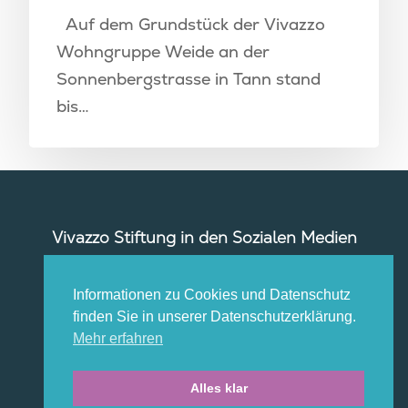
Wohngruppe Weid
Newsletter
Auf dem Grundstück der Vivazzo
Wohnen Plus
Zentralküche
Rosengarten
Wohngruppe Weide an der
Landwirtschaft
Kontakt
Sonnenbergstrasse in Tann stand
Vivazzo Treff
bis…
Vivazzo Stiftung in den Sozialen Medien
Informationen zu Cookies und Datenschutz
finden Sie in unserer Datenschutzerklärung.
Mehr erfahren
Impressum
|
Datenschutz
Alles klar