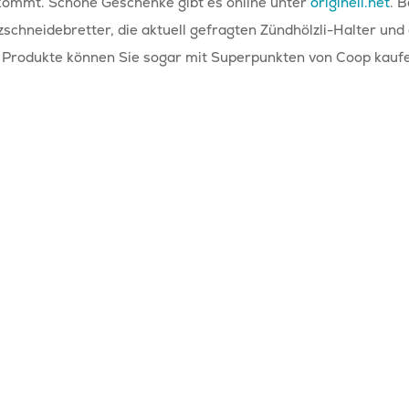
kommt. Schöne Geschenke gibt es online unter
originell.net
. 
zschneidebretter, die aktuell gefragten Zündhölzli-Halter un
 Produkte können Sie sogar mit Superpunkten von Coop kauf