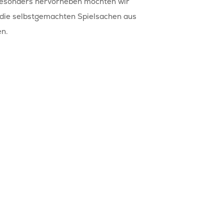
Besonders hervorheben möchten wir
d die selbstgemachten Spielsachen aus
en.