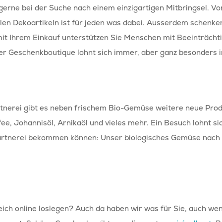
erne bei der Suche nach einem einzigartigen Mitbringsel. Von
len Dekoartikeln ist für jeden was dabei. Ausserdem schenke
it Ihrem Einkauf unterstützen Sie Menschen mit Beeinträchti
er Geschenkboutique lohnt sich immer, aber ganz besonders i
tnerei gibt es neben frischem Bio-Gemüse weitere neue Pro
e, Johannisöl, Arnikaöl und vieles mehr. Ein Besuch lohnt sich 
rtnerei bekommen können: Unser biologisches Gemüse nach h
ich online loslegen? Auch da haben wir was für Sie, auch wen