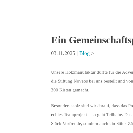
Ein Gemeinschafts
03.11.2025
|
Blog
>
Unsere Holzmanufaktur durfte für die Adven
Drücken Sie auf die Enter-Taste um mit de
die Stiftung Noveos bei uns bestellt und vo
300 Kisten gemacht.
Besonders stolz sind wir darauf, dass das 
echtes Teamprojekt – so geht Teilhabe. Das 
Stück Vorfreude, sondern auch ein Stück Zü