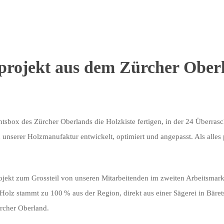
projekt aus dem Zürcher Ober
tsbox des Zürcher Oberlands die Holzkiste fertigen, in der 24 Überras
r Suche zu beginnen
n unserer Holzmanufaktur entwickelt, optimiert und angepasst. Als alles 
Projekt zum Grossteil von unseren Mitarbeitenden im zweiten Arbeitsmar
Holz stammt zu 100 % aus der Region, direkt aus einer Sägerei in Bärets
rcher Oberland.