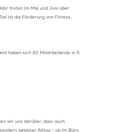
Jahr treten im Mai und Juni über
el ist die Förderung von Fitness,
amt haben sich 20 Mitarbeitende in 5
Wohnen & Arbeiten
en wir uns darüber, dass auch
Freie Plätze
Wohnhäuser
 sondern gelebter Alltag – ob im Büro