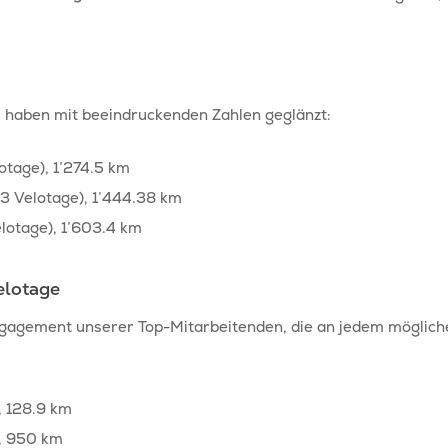
s haben mit beeindruckenden Zahlen geglänzt:
otage), 1’274.5 km
83 Velotage), 1’444.38 km
lotage), 1’603.4 km
elotage
agement unserer Top-Mitarbeitenden, die an jedem möglich
, 128.9 km
), 950 km