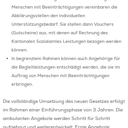
Wohnen & Arbeit
Menschen mit Beeinträchtigungen vereinbaren die
Freie Plätze
Wohnhäuser
Abklärungsstellen den individuellen
Wohnhaus Birkenh
Produkte &
Unterstützungsbedarf. Sie stellen dann Vouchers
Wohngruppen
Begleitete Ausbildung
(Gutscheine) aus, mit denen auf Rechnung des
Dienstleistungen
Wohnhaus Kastani
Wohngruppe Akazi
Im 2. Arbeitsmarkt arb
Begleitete Arbeitsplät
Kantonalen Sozialamtes Leistungen bezogen werden
Jobs & Weiterbild
Biogärtnerei
Wohnhaus Buchen
Wohngruppe Erle
Biogärtnerei
In Ateliers tätig sein
Tagesstättenplätze
können.
In begrenztem Rahmen können auch Angehörige für
Geschenkboutique
Wohngruppe Fliede
Geschäftsstelle
CLEANies
Freie Plätze Wohnhäu
die Begleitleistungen entschädigt werden, die sie im
Über uns
Offene Stellen Fachpe
Individuelle Wohns
Hauswart-Team
Hauswart-Team
Geschenkboutique
Freie Plätze Wohngru
Auftrag von Menschen mit Beeinträchtigungen
Uster
Shop
Ausbildungen
Blog
Holzmanufaktur
Holzmanufaktur
Kunsthandwerk
erbringen.
Wohngruppe Linde
Weiterbildungen
Spenden
Kundengärtner
Kundengärtner
Pomp & Gloria
Wohngruppe Magno
Die vollständige Umsetzung des neuen Gesetzes erfolgt
Greifenseelauf
Service
Service
Rangers
im Rahmen einer Einführungsphase von 3 Jahren. Die
Wohngruppe Weid
Newsletter
ambulanten Angebote werden Schritt für Schritt
Wohnen Plus
Zentralküche
Rosengarten
aufgebaut und weiterentwickelt. Erste Angebote